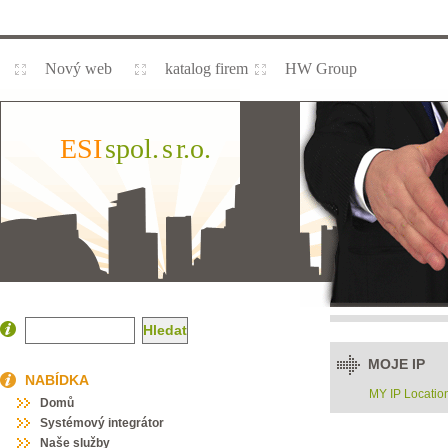
Nový web
katalog firem
HW Group
ESI
spol.
s
r.o.
MOJE IP
NABÍDKA
MY IP Locatio
Domů
Systémový integrátor
Naše služby